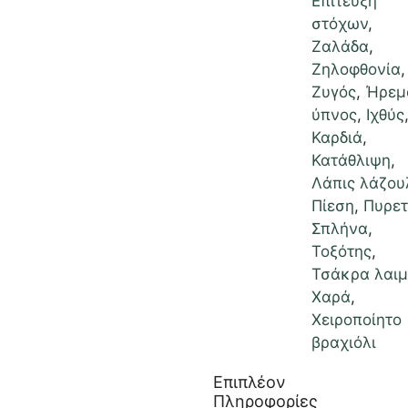
Επίτευξη
στόχων
,
Ζαλάδα
,
Ζηλοφθονία
,
Ζυγός
,
Ήρεμ
ύπνος
,
Ιχθύς
Καρδιά
,
Κατάθλιψη
,
Λάπις λάζου
Πίεση
,
Πυρετ
Σπλήνα
,
Τοξότης
,
Τσάκρα λαι
Χαρά
,
Χειροποίητο
βραχιόλι
Επιπλέον
Πληροφορίες