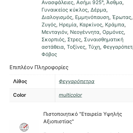
Ανασφάλειες
,
Ασήμι 925°
,
Άσθμα
,
Γυναικείος κύκλος
,
Δέρμα
,
Διαλογισμός
,
Εμμηνόπαυση
,
Έρωτας
,
Ζυγός
,
Ηρεμία
,
Καρκίνος
,
Κράμπα
,
Μενταγιόν
,
Νεογέννητα
,
Ορμόνες
,
Σκορπιός
,
Στρες
,
Συναισθηματική
αστάθεια
,
Τοξίνες
,
Τύχη
,
Φεγγαρόπετ
Φόβος
Επιπλέον Πληροφορίες
Λίθος
Φεγγαρόπετρα
Color
multicolor
Πιστοποιητικό "Εταιρεία Υψηλής
Αξιοπιστίας"