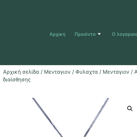
Αρχικη
Προιόντα
Ο λογαρια
Αρχική σελίδα
/
Μενταγιον / Φυλαχτα
/
Μενταγιον
/ 
διαίσθησης