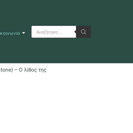
ικοινωνια
one) – Ο λίθος της
ς