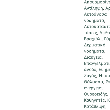
Ακουαμαρίν
Αντίληψη
,
Α
Αυτοάνοσα
νοσήματα
,
Αυτοκαταστ
τάσεις
,
Αφθο
Βραχιόλι
,
Γά
Δερματικά
νοσήματα
,
Διαύγεια
,
Επαγγελματι
άνοδο
,
Ευημ
Ζυγός
,
Ήπαρ
Θάλασσα
,
Θ
ενέργεια
,
Θυρεοειδής
,
Καθηγητές
,
Κ
Κατάθλιψη
,