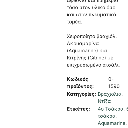
αφθονία και ευημερία
τόσο στον υλικό όσο
και στον πνευματικό
τομέα.
Χειροποίητο βραχιόλι
Ακουαμαρίνα
(Aquamarine) και
Κιτρίνης (Citrine) με
επιχρυσωμένο ατσάλι.
Κωδικός
0-
προϊόντος:
1590
Κατηγορίες:
Βραχιολια
,
Ντίζα
Ετικέτες:
4ο Τσάκρα
,
τσάκρα
,
Aquamarine
,