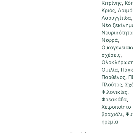
Κιτρίνης
,
Κό
Κριός
,
Λαιμό
Λαρυγγίτιδα
Νέο ξεκίνημ
Νευρικότητα
Νεφρά
,
Οικογενειακ
σχέσεις
,
Ολοκλήρωσ
Ομιλία
,
Πάγκ
Παρθένος
,
Π
Πλούτος
,
Σχ
Φιλονικίες
,
Φρεσκάδα
,
Χειροποίητο
βραχιόλι
,
Ψυ
ηρεμία