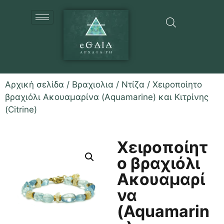
Αρχική σελίδα
/
Βραχιολια
/
Ντίζα
/ Χειροποίητο
βραχιόλι Ακουαμαρίνα (Aquamarine) και Κιτρίνης
(Citrine)
Χειροποίητ
ο βραχιόλι
Ακουαμαρί
να
(Aquamarin