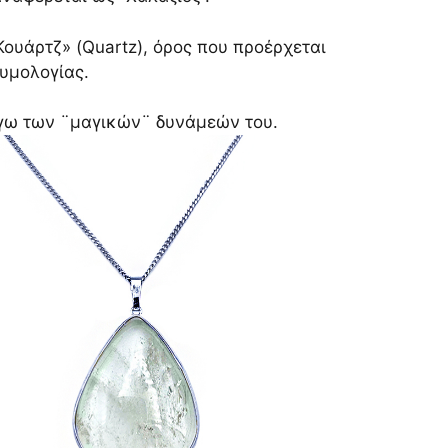
ουάρτζ» (Quartz), όρος που προέρχεται
υμολογίας.
όγω των ¨μαγικών¨ δυνάμεών του.