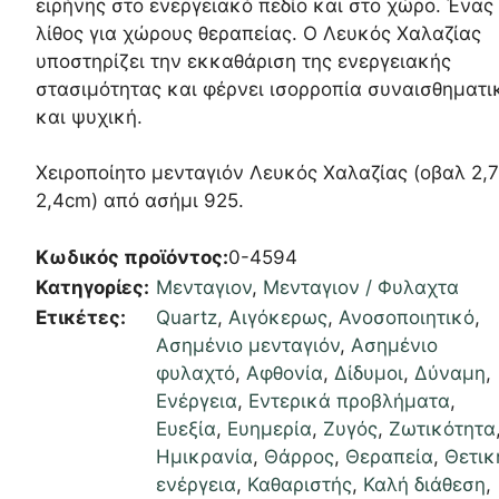
ειρήνης στο ενεργειακό πεδίο και στο χώρο. Ένας
λίθος για χώρους θεραπείας. Ο Λευκός Χαλαζίας
υποστηρίζει την εκκαθάριση της ενεργειακής
στασιμότητας και φέρνει ισορροπία συναισθηματι
και ψυχική.
Χειροποίητο μενταγιόν Λευκός Χαλαζίας (οβαλ 2,7
2,4cm) από ασήμι 925.
Κωδικός προϊόντος:
0-4594
Κατηγορίες:
Μενταγιον
,
Μενταγιον / Φυλαχτα
Ετικέτες:
Quartz
,
Αιγόκερως
,
Ανοσοποιητικό
,
Ασημένιο μενταγιόν
,
Ασημένιο
φυλαχτό
,
Αφθονία
,
Δίδυμοι
,
Δύναμη
,
Ενέργεια
,
Εντερικά προβλήματα
,
Ευεξία
,
Ευημερία
,
Ζυγός
,
Ζωτικότητα
Ημικρανία
,
Θάρρος
,
Θεραπεία
,
Θετικ
ενέργεια
,
Καθαριστής
,
Καλή διάθεση
,