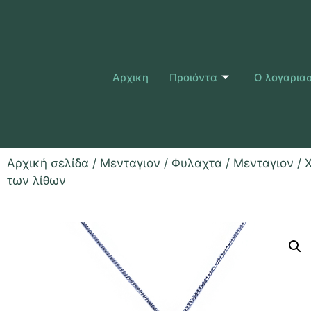
Αρχικη
Προιόντα
Ο λογαρια
Αρχική σελίδα
/
Μενταγιον / Φυλαχτα
/
Μενταγιον
/ 
των λίθων