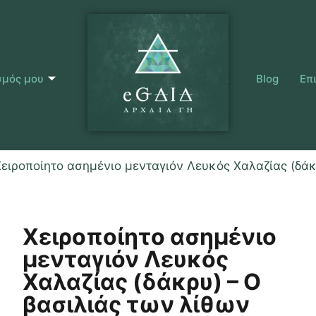
σμός μου
Blog
Επ
Χειροποίητο ασημένιο μενταγιόν Λευκός Χαλαζίας (δάκ
Χειροποίητο ασημένιο
μενταγιόν Λευκός
Χαλαζίας (δάκρυ) – Ο
βασιλιάς των λίθων