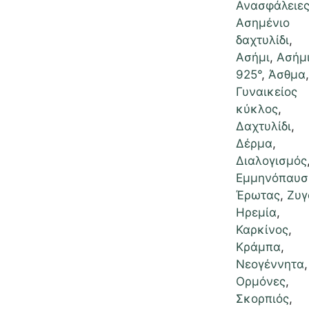
Ανασφάλειε
Ασημένιο
δαχτυλίδι
,
Ασήμι
,
Ασήμ
925°
,
Άσθμα
,
Γυναικείος
κύκλος
,
Δαχτυλίδι
,
Δέρμα
,
Διαλογισμός
Εμμηνόπαυσ
Έρωτας
,
Ζυγ
Ηρεμία
,
Καρκίνος
,
Κράμπα
,
Νεογέννητα
,
Ορμόνες
,
Σκορπιός
,